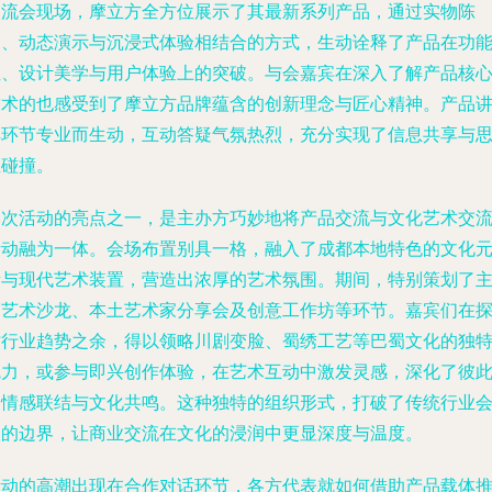
交流会现场，摩立方全方位展示了其最新系列产品，通过实物陈
列、动态演示与沉浸式体验相结合的方式，生动诠释了产品在功
性、设计美学与用户体验上的突破。与会嘉宾在深入了解产品核
技术的也感受到了摩立方品牌蕴含的创新理念与匠心精神。产品
解环节专业而生动，互动答疑气氛热烈，充分实现了信息共享与
维碰撞。
本次活动的亮点之一，是主办方巧妙地将产品交流与文化艺术交
活动融为一体。会场布置别具一格，融入了成都本地特色的文化
素与现代艺术装置，营造出浓厚的艺术氛围。期间，特别策划了
题艺术沙龙、本土艺术家分享会及创意工作坊等环节。嘉宾们在
讨行业趋势之余，得以领略川剧变脸、蜀绣工艺等巴蜀文化的独
魅力，或参与即兴创作体验，在艺术互动中激发灵感，深化了彼
的情感联结与文化共鸣。这种独特的组织形式，打破了传统行业
议的边界，让商业交流在文化的浸润中更显深度与温度。
活动的高潮出现在合作对话环节，各方代表就如何借助产品载体