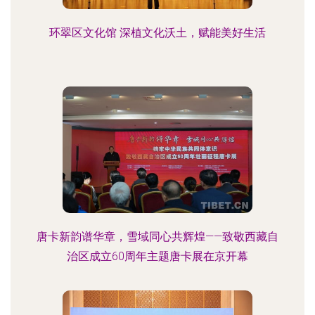
环翠区文化馆 深植文化沃土，赋能美好生活
唐卡新韵谱华章，雪域同心共辉煌——致敬西藏自
治区成立60周年主题唐卡展在京开幕