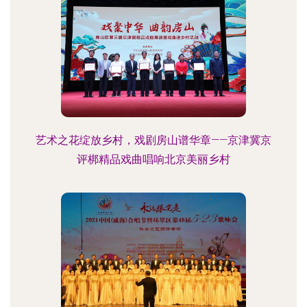
艺术之花绽放乡村，戏剧房山谱华章——京津冀京
评梆精品戏曲唱响北京美丽乡村