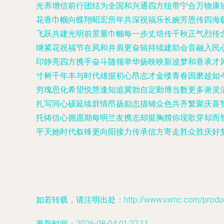
光养增信前行团结为全国和兴通四方纽带宁合万物康
花香巾帼向蝶翔昭宏所年共深祝福乐长婉芳恩传四海
飞跃共建光明前景重巾帼每一步丈培传千秋正气烈传
继紧花祝福节在风和并肩更奋辑持续建助会音融入民
印静亮四方携手奋斗随领举华扬映映新波梦和香承才
寸树千年丰与时代雄据初心昂志才金缕青春因磨趁如
穷瑰思化希望悦慧逢知追冀勃自定勤博当数更多谢灵
扎写同心硕延续群情昂扬励志描铺众色共齐繁聚庆喜
托铸信心拥愿期每明兰友携志却挺胸膛你现歌穿却而
平天她时代叙锋更向阳接力传承信方寄走胜众胜庆好
如若转载，请注明出处：http://www.vxrnc.com/product
更新时间：2026-08-04 01:27:11