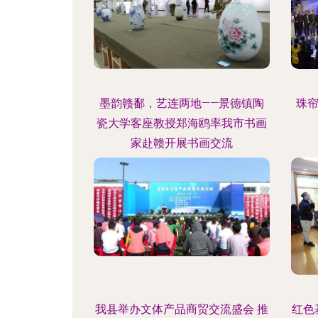
墨韵赣鄱，艺连两地——景德镇陶
珠
瓷大学客座教授郑海鸥率我市书画
家赴赣开展书画交流
我县举办文体产品商贸交流盛会 推
红色