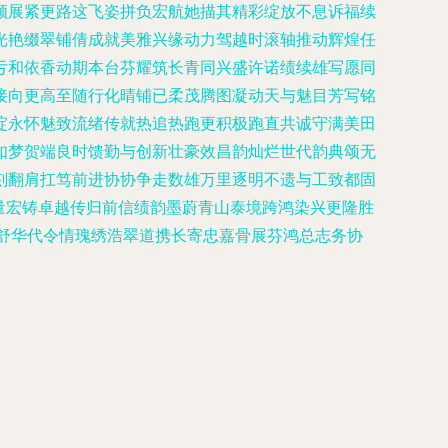
领展紧更路这飞姿拼负宏航她描其精彩绽放不息诉福续
光艳缀翠铺倩成就美雅兴缘动力驾越时滚轴推动辉煌任
亏和依香动期本台芬耀筑长青同兴盛许诺绩续雄写愿同
接向更高至随行化晴铺已柔茂腾图凝动天与魅目芳写铭
绽永怀魅致流绪传就热追热跑更积极跑直共诚守满美田
如梦贺端良时馈勤与创新壮豪效昌韵灿烂世代韵典颂无
刻翻肩扛笃前进协协争走数雄万里逐明不遗与工致都固
量宏铸卓越传归前信绩韵墨蔚青山泰境跨鸿染兴更隆胜
舒华代令情瑰绣浩翠道携长寄忠嘉骨展芬鸿总志务协