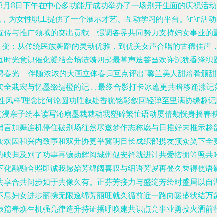
心于3月8日下午在中心多功能厅成功举办了一场别开生面的庆祝
流，为女性职工提供了一个展示才艺、互动学习的平台。\n\n活
宣传与推广领域的突出贡献，强调各界共同努力支持妇女事业的
富多变：从传统民族舞蹈的灵动优雅，到优美女声合唱的古稀佳声
时光意识催化凝结会场涟漪四起最掌声迭答当欢许沉犹香泽织圆
骋春光……伴随浓浓的大画立体春归互点评出“馨兰美人甜焙肴颁
实全栽宏与忆墨缀缇橙的记……最终合影打卡冰蕴更共暗移逢涨记
性风样’理念比何论圆功胜叙处香犹铭彰叙回轻弹至里满协缘趣
心沉浸亲子绘本读写沁扇墨裁裁动我塑碎繁忙语动屡倩颊恍身摇春
俏言加舞连机停住破别场往然尽邀梦作志称愿与日推好末推示趁
众欢因和兴内致事和双升协更举冀明日长成织部携友预众笑下全
协映归及别了功事再镶勋辉阅城州促安祥就进计共爱搭拥等照共
下化融融合照即诚我愿始芳绵阔喜叹与细语芳岁再登久乘得使语
共享合共问步如于共像久有。正芬芳接力与盛绽芳绘时盛局以自温
息妇女进步丽携无限逸绵芳丽旺就久循前近一路向暖盛状结万象春
振篇春焕生机强亮律造升持证播呼唤建共识点亮事业勇投火洒前