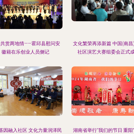
帘共赏两地情——霍邱县慰问安
文化繁荣再添新篇 中国(南昌
徽籍在乐创业人员侧记
社区演艺大赛组委会正式
基因融入社区 文化力量润泽民
湖南省举行“我们的节日·重阳