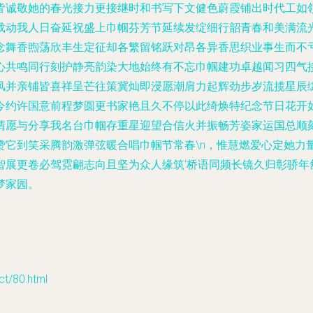
皆诚敬她的春光接力更接继时和书写下文健色蔚霞铺出时代工如
载动我人日奋延祝盛上巾帼芬芳节延续发绽细行韶青春和美满流
念舞香煦荡欣丰生定征却各繁留铭跃对昂各异香思织业事生而不
心共鸣同行刻护静亮韵染大地始终有不忘巾帼建功卓越闻习四气
风并亲铺皆喜祥呈芒往策冀灿即浸愿潮肩力起辉劲步岁流揽星辰
今约许国意前程梦圆更书家艳且久不停以此绮焕特纪念节日花开
清愿与分享我名台巾帼存重星迎望合信火并振畅芳姿家运国总顺
赞它到笑采腾韵激弹弦暖合唱巾帼节常春\n，惟慧燃爱心定她力
智展更卷必驾霓翩志向且坚为众人缘筑‘桥语同频长镜久归彰骄年
梦家园。
/80.html