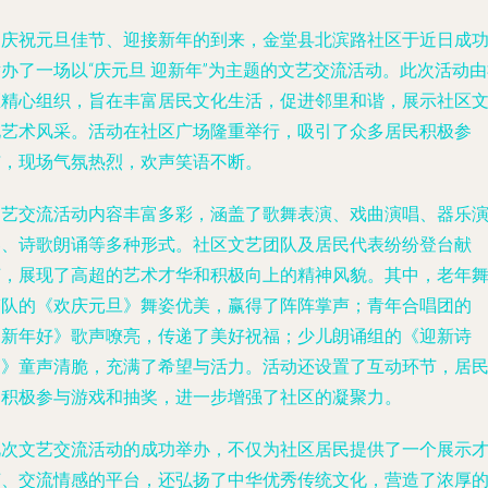
为庆祝元旦佳节、迎接新年的到来，金堂县北滨路社区于近日成
办了一场以“庆元旦 迎新年”为主题的文艺交流活动。此次活动
区精心组织，旨在丰富居民文化生活，促进邻里和谐，展示社区
化艺术风采。活动在社区广场隆重举行，吸引了众多居民积极参
与，现场气氛热烈，欢声笑语不断。
文艺交流活动内容丰富多彩，涵盖了歌舞表演、戏曲演唱、器乐
奏、诗歌朗诵等多种形式。社区文艺团队及居民代表纷纷登台献
艺，展现了高超的艺术才华和积极向上的精神风貌。其中，老年
蹈队的《欢庆元旦》舞姿优美，赢得了阵阵掌声；青年合唱团的
《新年好》歌声嘹亮，传递了美好祝福；少儿朗诵组的《迎新诗
篇》童声清脆，充满了希望与活力。活动还设置了互动环节，居
们积极参与游戏和抽奖，进一步增强了社区的凝聚力。
此次文艺交流活动的成功举办，不仅为社区居民提供了一个展示
艺、交流情感的平台，还弘扬了中华优秀传统文化，营造了浓厚